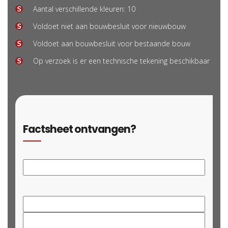
Aantal verschillende kleuren: 10
Voldoet niet aan bouwbesluit voor nieuwbouw
Voldoet aan bouwbesluit voor bestaande bouw
Op verzoek is er een technische tekening beschikbaar
Factsheet ontvangen?
Bedrijfsnaam
Naam
*
Voornaam