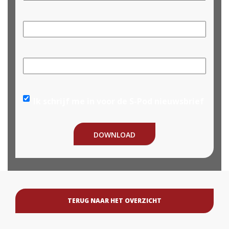
Achternaam
E-
mailadres
*
Telefoonnummer
*
Nieuwsbrief
Ik schrijf me in voor de S-Pod nieuwsbrief
TERUG NAAR HET OVERZICHT