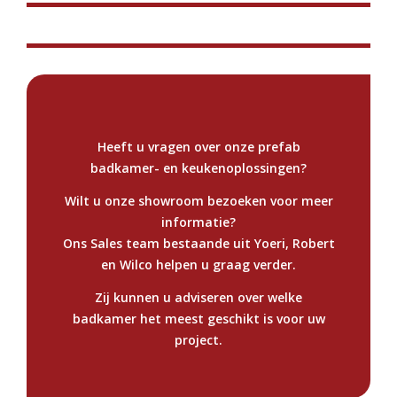
Harrie van Leeuwen
Oprichter & directeur
Yoeri Versnel
Als oprichter en directeur van S-Pod Benelux leidt Harrie
Sales Manager
het bedrijf met passie en expertise.
Met zijn bewezen track record in langdurige projecten en
Heeft u vragen over onze prefab
relaties heeft Yoeri zich ontpopt tot een echte
badkamer- en keukenoplossingen?
meedenker, die bovendien op alle niveaus weet te
schakelen.
Wilt u onze showroom bezoeken voor meer
informatie?
Ons Sales team bestaande uit Yoeri, Robert
en Wilco helpen u graag verder.
Zij kunnen u adviseren over welke
badkamer het meest geschikt is voor uw
project.